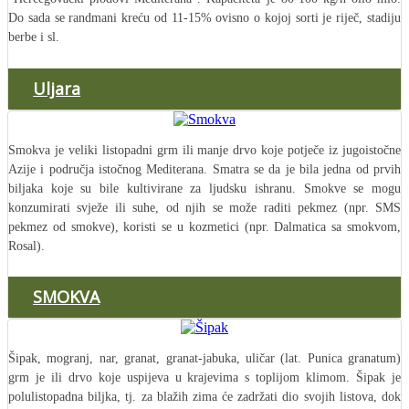
Do sada se randmani kreću od 11-15% ovisno o kojoj sorti je riječ, stadiju
berbe i sl.
Uljara
Smokva je veliki listopadni grm ili manje drvo koje potječe iz jugoistočne
Azije i područja istočnog Mediterana. Smatra se da je bila jedna od prvih
biljaka koje su bile kultivirane za ljudsku ishranu. Smokve se mogu
konzumirati svježe ili suhe, od njih se može raditi pekmez (npr. SMS
pekmez od smokve), koristi se u kozmetici (npr. Dalmatica sa smokvom,
Rosal).
SMOKVA
Šipak, mogranj, nar, granat, granat-jabuka, uličar (lat. Punica granatum)
grm je ili drvo koje uspijeva u krajevima s toplijom klimom. Šipak je
polulistopadna biljka, tj. za blažih zima će zadržati dio svojih listova, dok