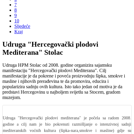
7
8
9
10
Sljedeće
Kraj
Udruga "Hercegovački plodovi
Mediterana" Stolac
Udruga HPM Stolac od 2008. godine organizira sajamsku
manifestaciju "Hercegovački plodovi Mediterana". Cilj
manifestacije je da pokrene i poveća proizvodnju šipka, smokve i
masline i njihovih prerađevina te da promovira, educira i
popularizira sadnju ovih kultura. Isto tako jedan od motiva je da
predstavi Hercegovinu u najboljem svijetlu sa Stocem, gradom
muzejom.
Udruga ''Hercegovački plodovi mediterana'' je počela sa radom 2008.
godine a cilj nam je bio pokrenuti razmišljanje o intenzivnoj sadnji
mediteranskih voćnih kultura (šipka-nara,smokve i masline) gdje su