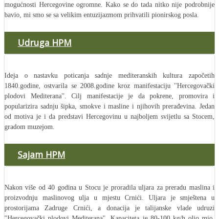
mogućnosti Hercegovine ogromne. Kako se do tada nitko nije podrobnije
bavio, mi smo se sa velikim entuzijazmom prihvatili pionirskog posla.
Udruga HPM
Ideja o nastavku poticanja sadnje mediteranskih kultura započetih
1840.godine, ostvarila se 2008.godine kroz manifestaciju ''Hercegovački
plodovi Mediterana''. Cilj manifestacije je da pokrene, promovira i
popularizira sadnju šipka, smokve i masline i njihovih prerađevina. Jedan
od motiva je i da predstavi Hercegovinu u najboljem svijetlu sa Stocem,
gradom muzejom.
Sajam HPM
Nakon više od 40 godina u Stocu je proradila uljara za preradu maslina i
proizvodnju maslinovog ulja u mjestu Crnići. Uljara je smještena u
prostorijama Zadruge Crnići, a donacija je talijanske vlade udruzi
"Hercegovački plodovi Mediterana". Kapaciteta je 80-100 kg/h olio mio.