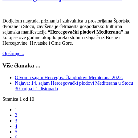
Dodjelom nagrada, priznanja i zahvalnica u prostorijama Športske
dvorane u Stocu, završena je četrnaesta gospodarsko-kulturna
sajamska manifestacija
“Hercegovački plodovi Mediterana”
na
kojoj se ove godine okupilo preko stotinu izlagača iz Bosne i
Hercegovine, Hrvatske i Crne Gore.
Opširnije...
Više članaka ...
Otvoren sajam Hercegovački plodovi Mediterana 2022.
Najava: 14. sajam Hercegovački plodovi Mediterana u Stocu
30. rujna i 1. listopada
Stranica 1 od 10
1
2
3
4
5
6