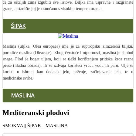
će za oštrijih zima izgubiti sve listove. Biljka ima uspravne i razgranate
grane, a stanište joj je osunčano s visokim temperaturama..
ŠIPAK
Maslina (uljika, Olea europaea) ime je za suptropsku zimzelenu biljku,
porodice maslina (Oleaceae). Zbog čvrstoće i otpornosti, maslina je simbol
snage. Plod je bogat uljem, koji se tješti korištenjem pritiska kroz razne
preše (hladna obrada), ili se izdvaja koristeći vruću vodu ili paru. Ulje se
koristi u ishrani kao dodatak jelu, prženje, začinjavanje jela, te u
medicinske svrhe.
MASLINA
Mediteranski plodovi
SMOKVA || ŠIPAK || MASLINA